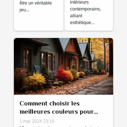
intérieurs
être un véritable
contemporains,
jeu...
alliant
esthétique...
Comment choisir les
meilleures couleurs pour
harmoniser votre maison en
1 mai 2024 23:16