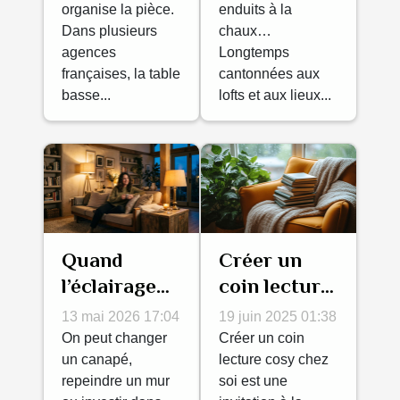
organise la pièce.
enduits à la
verre selon
palettes
Dans plusieurs
chaux…
les
modernes
agences
Longtemps
architectes
françaises, la table
cantonnées aux
basse...
lofts et aux lieux...
français
Quand
Créer un
l’éclairage
coin lecture
façonne
cosy : idées
13 mai 2026 17:04
19 juin 2025 01:38
l’ambiance :
et
On peut changer
Créer un coin
le détail qui
un canapé,
inspirations
lecture cosy chez
repeindre un mur
soi est une
change tout