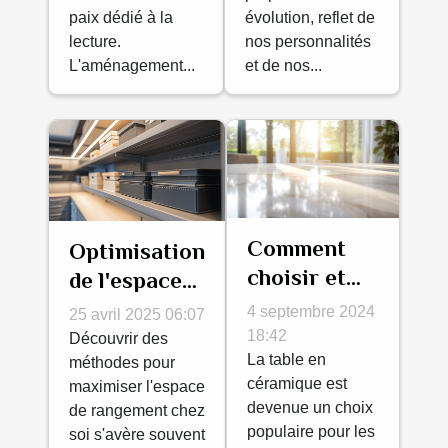
et confort
intérieur
paix dédié à la
évolution, reflet de
moderne
lecture.
nos personnalités
L'aménagement...
et de nos...
Comment
Optimisation
choisir et
de l'espace
entretenir
de
4 septembre 2024
25 avril 2025 06:07
une table en
rangement
18:42
Découvrir des
céramique ?
La table en
astuces et
méthodes pour
céramique est
maximiser l'espace
idées
devenue un choix
de rangement chez
innovantes
populaire pour les
soi s'avère souvent