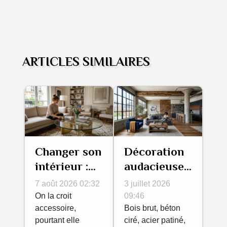
ARTICLES SIMILAIRES
Changer son
Décoration
intérieur :
audacieuse :
l’impact
comment
7 août 2026 02:32
3 juillet 2026
d’une
associer
On la croit
09:46
meilleure
accessoire,
matières
Bois brut, béton
pourtant elle
ciré, acier patiné,
table basse
brutes et