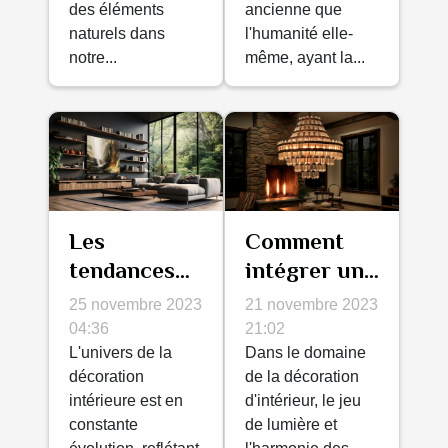
des éléments
ancienne que
naturels dans
l'humanité elle-
notre...
même, ayant la...
Les
Comment
tendances
intégrer un
émergentes
lustre
25 novembre 2023
21 novembre 2023
en matière
suspendu en
04:36
21:02
de
L'univers de la
tant
Dans le domaine
décoration
de la décoration
décoration
qu'élément
intérieure est en
d'intérieur, le jeu
intérieure
central de
constante
de lumière et
pour 2024
votre