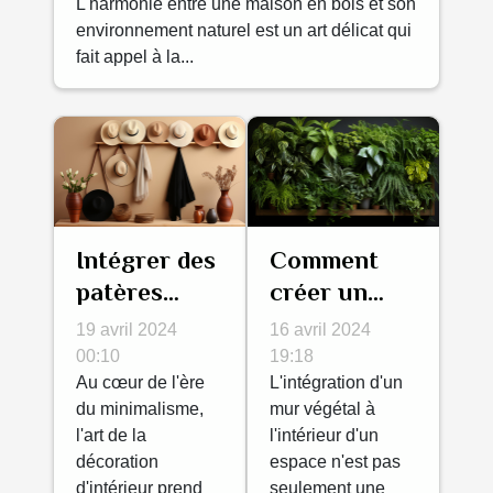
bois avec son environnement
L'harmonie entre une maison en bois et son
naturel
environnement naturel est un art délicat qui
fait appel à la...
Intégrer des
Comment
patères
créer un
murales en
mur végétal
19 avril 2024
16 avril 2024
bois dans
intérieur
00:10
19:18
une
Au cœur de l'ère
pour
L'intégration d'un
du minimalisme,
mur végétal à
décoration
dynamiser
l'art de la
l'intérieur d'un
minimaliste
votre
décoration
espace n'est pas
décoration
d'intérieur prend
seulement une