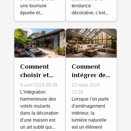
une tournure
tendance
épurée et...
décorative, c'est...
Comment
Comment
intégrer des
choisir et
fenêtres de
intégrer des
12 mars 2024
5 avril 2024 09:38
toit dans
volets
15:26
L'intégration
votre
Lorsque l'on parle
roulants
harmonieuse des
d'aménagement
volets roulants
décoration
dans la
intérieur, la
dans la décoration
intérieure ?
décoration
lumière naturelle
d'une maison est
de votre
est un élément
un art subtil qui...