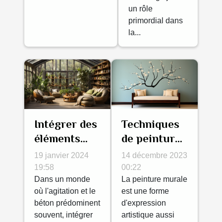
un rôle
primordial dans
la...
Intégrer des
Techniques
éléments
de peinture
naturels
murale pour
19 janvier 2024
14 décembre 2023
dans la
transformer
19:58
00:22
décoration
Dans un monde
votre espace
La peinture murale
où l'agitation et le
est une forme
intérieure
de vie
béton prédominent
d'expression
souvent, intégrer
artistique aussi