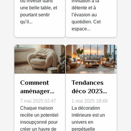
ou investir dans
invitation à la
dans une
une belle table, et
détente et à
déco
pourtant sentir
l’évasion au
qu’il...
quotidien. Cet
espace...
Comment
Tendances
aménager
déco 2023
un coin
les couleurs
7 mai 2025 02:47
1 mai 2025 18:49
lecture cosy
et matériaux
Chaque maison
La décoration
optimisation
recèle un potentiel
à privilégier
intérieure est un
insoupçonné pour
univers en
de l'espace
pour un
créer un havre de
perpétuelle