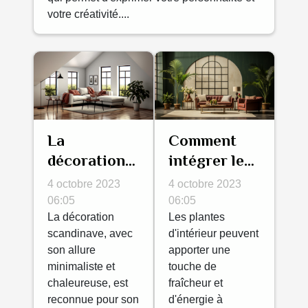
votre créativité....
La
Comment
décoration
intégrer les
scandinave :
plantes
4 octobre 2023
4 octobre 2023
minimaliste
d'intérieur
06:05
06:05
et
La décoration
dans votre
Les plantes
scandinave, avec
d'intérieur peuvent
chaleureuse
décoration?
son allure
apporter une
minimaliste et
touche de
chaleureuse, est
fraîcheur et
reconnue pour son
d'énergie à