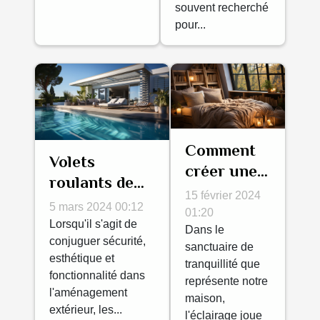
maison à
souvent recherché
pour...
Saint-Ouen-
l'Aumône ?
Comment
Volets
créer une
roulants de
ambiance
15 février 2024
piscine : allier
5 mars 2024 00:12
cosy avec
01:20
sécurité,
Lorsqu'il s'agit de
une lampe
Dans le
esthétique et
conjuguer sécurité,
sanctuaire de
de chevet
esthétique et
fonctionnalité
tranquillité que
suspendue
fonctionnalité dans
représente notre
l'aménagement
maison,
extérieur, les...
l'éclairage joue