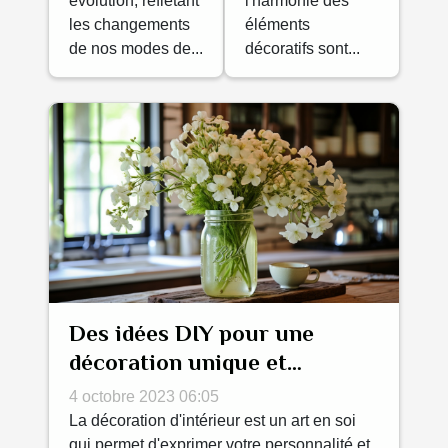
évolution, reflétant
l'harmonie des
décoration
les changements
éléments
de nos modes de...
décoratifs sont...
d'intérieur
Des idées DIY pour une
décoration unique et
personnalisée
4 octobre 2023 06:05
La décoration d'intérieur est un art en soi
qui permet d'exprimer votre personnalité et