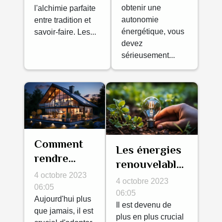
énergétique
obtenir une
l'alchimie parfaite
autonomie
entre tradition et
énergétique, vous
savoir-faire. Les...
devez
sérieusement...
Comment
Les énergies
rendre
renouvelables
votre
4 octobre 2023
pour une
4 octobre 2023
maison
06:05
maison
06:05
autonome
Aujourd'hui plus
écologique
Il est devenu de
que jamais, il est
en énergie?
plus en plus crucial