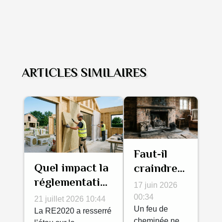
ARTICLES SIMILAIRES
Faut-il
Quel impact la
craindre
réglementation
les
17 juin 2026
thermique a-t-
sanctions
00:34
21 juillet 2026 10:44
elle sur les
en cas de
Un feu de
La RE2020 a resserré
cheminée ne