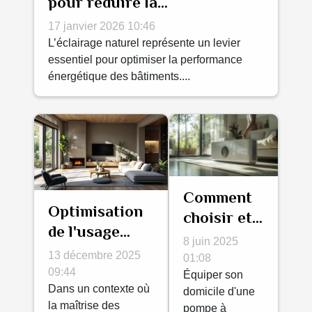
pour réduire la
consommation énergétique ?
17 janvier 2026 10:46
L’éclairage naturel représente un levier
essentiel pour optimiser la performance
énergétique des bâtiments....
Comment
Optimisation
choisir et
de l'usage
entretenir
8 juin 2025
domestique :
une pompe
13 décembre 2025
01:08
réduire
09:44
à chaleur
Équiper son
efficacement
Dans un contexte où
domicile d'une
air-air
la maîtrise des
pompe à