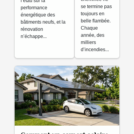
nouvelles
l’étau sur la
ramonage
se termine pas
performance
méthodes
négligé ?
toujours en
énergétique des
d’isolation ?
belle flambée.
bâtiments neufs, et la
Chaque
rénovation
année, des
n’échappe...
milliers
d’incendies...