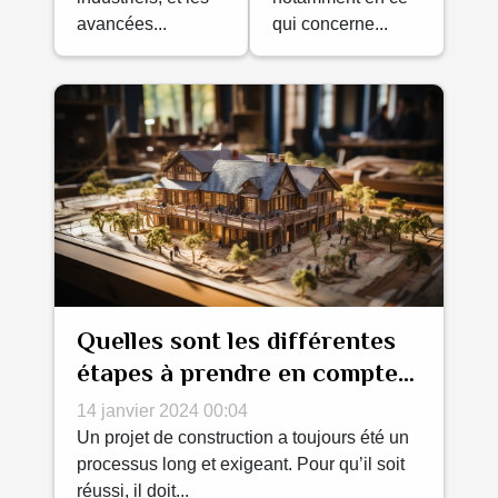
avancées...
qui concerne...
Quelles sont les différentes
étapes à prendre en compte
pour un projet de
14 janvier 2024 00:04
construction ?
Un projet de construction a toujours été un
processus long et exigeant. Pour qu’il soit
réussi, il doit...