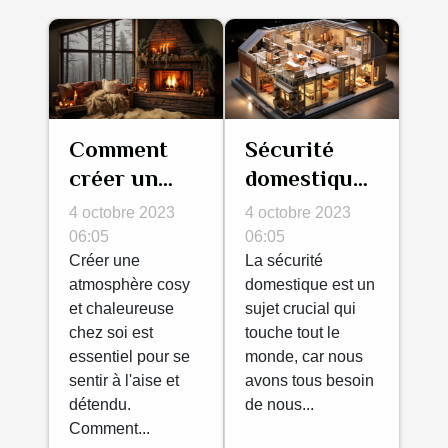
Comment
Sécurité
créer un
domestique:
intérieur
comment
4 octobre 2023
4 octobre 2023
cosy et
protéger
06:05
06:05
chaleureux?
Créer une
votre
La sécurité
atmosphère cosy
domestique est un
maison?
et chaleureuse
sujet crucial qui
chez soi est
touche tout le
essentiel pour se
monde, car nous
sentir à l'aise et
avons tous besoin
détendu.
de nous...
Comment...