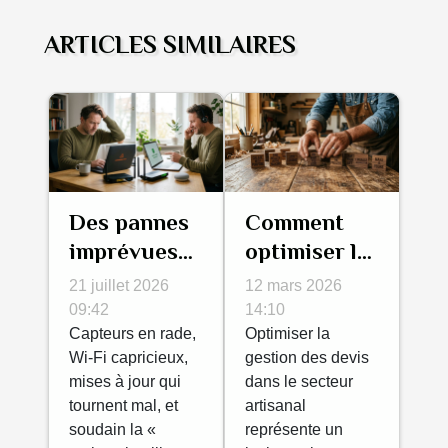
ARTICLES SIMILAIRES
Des pannes
Comment
imprévues
optimiser la
aux
gestion de
21 juillet 2026
12 mars 2026
solutions
vos devis
09:42
14:10
proactives :
Capteurs en rade,
dans le
Optimiser la
Wi-Fi capricieux,
gestion des devis
la résilience
secteur
mises à jour qui
dans le secteur
du matériel
artisanal ?
tournent mal, et
artisanal
connecté
soudain la «
représente un