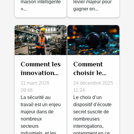
maison intelligente
levier majeur pour
»...
gagner en...
Comment les
Comment
innovations
choisir le
dans les
bon
11 mars 2026
24 décembre 2025
vêtements
dispositif
09:46
11:24
industriels
La sécurité au
d'écoute
Le choix d’un
travail est un enjeu
dispositif d’écoute
améliorent-
secret pour
majeur dans de
secret suscite de
elles la
vos besoins
nombreux
nombreuses
sécurité au
?
secteurs
interrogations,
travail ?
industriels, et les
notamment en ce